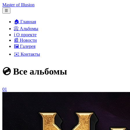
Master of Illusion
☰
🏠 Главная
📀 Альбомы
ℹ️ О проекте
📰 Новости
🖼️ Галерея
✉️ Контакты
💿 Все альбомы
01