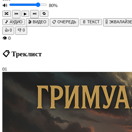
🔊
80%
🔀
⏮
▶
⏭
🔁
🎵 АУДИО
🎬 ВИДЕО
📋 ОЧЕРЕДЬ
📄 ТЕКСТ
🎚️ ЭКВАЛАЙЗ
👍
0
👎
0
👁️
0
📋 Треклист
01