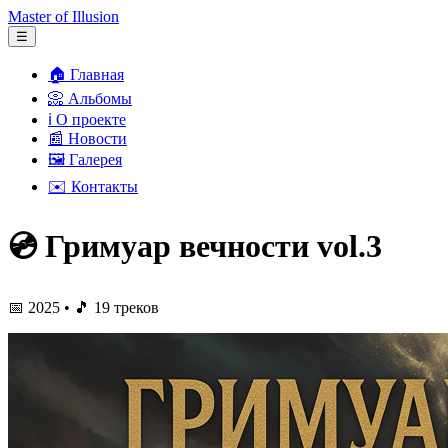
Master of Illusion
☰
🏠 Главная
📀 Альбомы
ℹ️ О проекте
📰 Новости
🖼️ Галерея
✉️ Контакты
💿 Гримуар вечности vol.3
📅 2025 • 🎵 19 треков