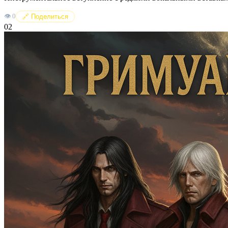
👁️
0
🔗 Поделиться
02